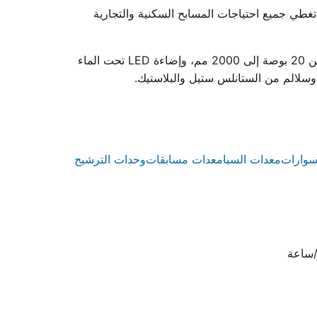
وعة كاملة من معدات حمامات السباحة. نقدم أكثر من 85 منتجًا نهائيًا و365 قطعة غيار تغطي جميع احتياجات المسابح السكنية والتجارية
تشمل مجموعة منتجاتنا مضخات تدوير المياه عالية الأداء ومتوفرة بقدرات من 0.75 إلى 3 حصان، وفلاتر رمل ملفوفة بأقطار من 20 بوصة إلى 2000 مم، وإضاءة LED تحت الماء
سوارات
معدات السبا
معدات مسابقات
وحدات الترشيح