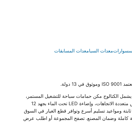
سسوارات
معدات السبا
معدات المسابقات
رستار مصنع مصري متخصص في إنتاج معدات حمامات سباحة متكاملة داخل مصنعه بمدينة بدر المعتمد بشهادة ISO 9001. يشمل الكتالوج مكن حمامات سباحة للتشغيل المستمر،
وطلمبات حمامات سباحة (مضخات) أحادية وثلاثية الطور بقدرات من 0.75 إلى 3 حصان، وفلاتر حمامات سباحة الرملية بمحابس متعددة الاتجاهات، وإضاءة LED تحت الماء بجهد 12
بتة ومواعيد تسليم أسرع وتوافر قطع الغيار في السوق
ة، مع دعم فني لاختيار المقاسات وبيانات فنية كاملة وضمان المصنع. تصفح المجموعة أو اطلب عرض