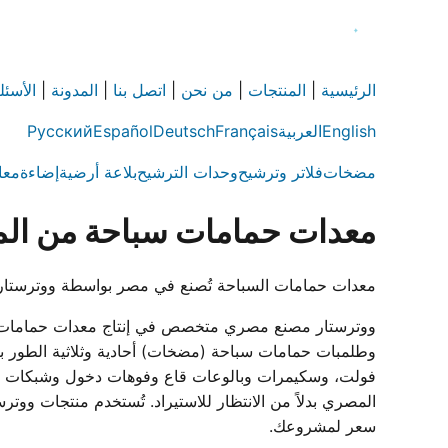
الرئيسية
|
المنتجات
|
من نحن
|
اتصل بنا
|
المدونة
|
الأسئل
English
العربية
Français
Deutsch
Español
Русский
مضخات
فلاتر وترشيح
وحدات الترشيح
بلاعة أرضية
إضاءة
معا
معدات حمامات سباحة من الم
معدات حمامات السباحة تُصنع في مصر بواسطة ووترستار — مضخات وفلاتر وإضاءة LED وسكيمرات وملحقات
فولت، وسكيمرات وبالوعات قاع وفوهات دخول وشبكات فائض
سعر لمشروعك.