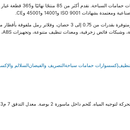
ووتر ستار هي أول مصنع مصري لمجم
ادات ISO 9001 و14001 و45001 وCE.
ية، ومعدات تنظيف متنوعة، وتجهيزات ABS، وسلالم من الستانلس ستيل والبلاستيك.
نظيف
إكسسوارات حمامات سباحة
التصريف والفيضان
السلالم والإكس
 تُلحم داخل ماسورة 2 بوصة. معدل التدفق 7 م3/ساعة