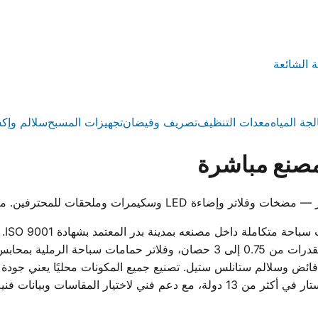
ة الشائعة
لجة المياه
معدات التنظيف
تصريف وفيضان
تجهيزات المسبح
سلالم وإك
صنع مباشرة
 للمحترفين. معتمد ISO 9001 وموثوق في 13 دولة.
ووت
 وسلالم ستانلس ستيل. تصنيع جميع المكونات محليًا يعني جودة ثا
المصري بدلاً من الانتظار للاستيراد. تُستخدم منتجات ووترستار في أكثر من 13 دول