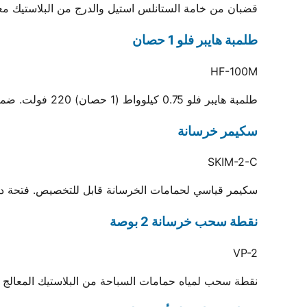
قضبان من خامة الستانلس استيل والدرج من البلاستيك معا
طلمبة هايبر فلو 1 حصان
HF-100M
طلمبة هايبر فلو 0.75 كيلوواط (1 حصان) 220 فولت. ضمان سنة. أقصى تدفق 70 م3/ساعة، أقصى ارتفاع 19 متر
سكيمر خرسانة
SKIM-2-C
سكيمر قياسي لحمامات الخرسانة قابل للتخصيص. فتحة دخول 143×148 مم ومخرج .5
نقطة سحب خرسانة 2 بوصة
VP-2
نقطة سحب لمياه حمامات السباحة من البلاستيك المعالج ضد الكيماويات والأشعة فو