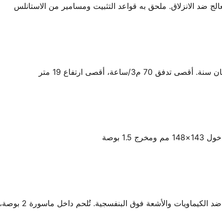
لج ضد الانزلاق. ملحق به قواعد التثبيت ومسامير من الاستانلس
1 بوصة
ق البنفسجية. تُلحم داخل ماسورة 2 بوصة، يُفك الغطاء لتركيب خرطوم الشفط 1.5 بوصة