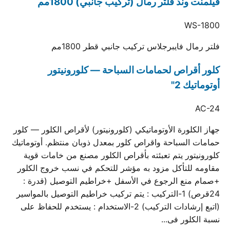
فيلمنت وند فلتر رمال (تركيب جانبي) 1800مم
WS-1800
فلتر رمال فايبرجلاس تركيب جانبي قطر 1800مم
كلور أقراص لحمامات السباحة — كلورونيتور
أوتوماتيك 2"
AC-24
جهاز الكلورة الأوتوماتيكي (كلورونيتور) لأقراص الكلور — كلور
حمامات السباحة واقراص كلور بمعدل ذوبان منتظم. أوتوماتيك
كلورونيتور يتم تعبئته بأقراص الكلور مصنع من خامات قوية
مقاومه للتأكل مزود به مؤشر للتحكم في نسب خروج الكلور
+صمام منع الرجوع في الأسفل +خراطيم التوصيل (قدرة :
24قرص) 1-التركيب : يتم تركيب خراطيم التوصيل بالمواسير
(اتبع إرشادات التركيب) 2-الاستخدام : يستخدم للحفاظ على
نسبة الكلور فى...