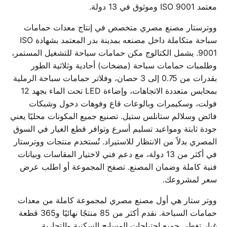
معتمد ISO 9001 وموثوق في 13 دولة.
ووترستار مصنع مصري متخصص في إنتاج معدات حمامات
سباحة متكاملة داخل مصنعه بمدينة بدر المعتمد بشهادة ISO
9001. يشمل الكتالوج مكن حمامات سباحة للتشغيل المستمر،
وطلمبات حمامات سباحة (مضخات) أحادية وثلاثية الطور
بقدرات من 0.75 إلى 3 حصان، وفلاتر حمامات سباحة الرملية
بمحابس متعددة الاتجاهات، وإضاءة LED تحت الماء بجهد 12
فولت، وسكيمرات وبالوعات قاع وفوهات دخول وشبكات
فائض وسلالم ستانلس ستيل. تصنيع جميع المكونات محليًا يعني
جودة ثابتة ومواعيد تسليم أسرع وتوافر قطع الغيار في السوق
المصري بدلاً من الانتظار للاستيراد. تُستخدم منتجات ووترستار
في أكثر من 13 دولة، مع دعم فني لاختيار المقاسات وبيانات
فنية كاملة وضمان المصنع. تصفح المجموعة أو اطلب عرض
سعر لمشروعك.
ووتر ستار هي أول مصنع مصري لمجموعة كاملة من معدات
حمامات السباحة. نقدم أكثر من 85 منتجًا نهائيًا و365 قطعة
غيار تغطي جميع احتياجات المسابح السكنية والتجارية