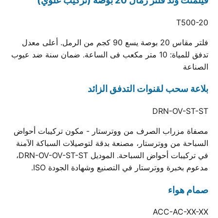
فيلمنت وند فلتر رمال 20 بوصة (تركيب علوي)
T500-20
فلتر مقاس 20 بوصة يسع 90 كجم من الرمل. أعلى معدل
تدفق للمياة: 10 متر مكعب فى الساعة. ضمان سنة ضد عيوب
الصناعة
بلاعة سحب لقنوات التدفق الزائد
DRN-OV-ST-ST
مصفاة مزراب الصرف من ووترستار - مكون تركيبات أحواض
السباحة من ووترستار، مصنعة بدقة لتوصيلات السباكة الآمنة
في تركيبات أحواض السباحة. الموديل DRN-OV-OV-ST-ST،
مدعوم بخبرة ووترستار في التصنيع وشهادة الجودة ISO.
صمام هواء
ACC-AC-XX-XX