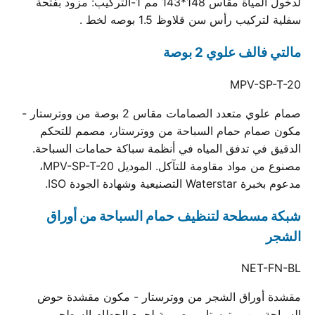
لدخول المياة مقاس 148*143 مم 1-التركيب: مزود بفتحة
سفلية لتركيب رأس سن قلاوظ 1.5 بوصه لخط .
مالتي فالف علوي 2 بوصة
MPV-SP-T-20
صمام علوي متعدد الصمامات مقاس 2 بوصة من ووترستار -
مكون صمام حمام السباحة من ووترستار، مصمم للتحكم
الدقيق في تدفق المياه في أنظمة سباكة حمامات السباحة.
مصنوع من مواد مقاومة للتآكل. الموديل MPV-SP-T-20،
مدعوم بخبرة Waterstar التصنيعية وشهادة الجودة ISO.
شبكة مسطحة لتنظيف حمام السباحة من أوراق
الشجر
NET-FN-BL
مقشدة أوراق الشجر من ووترستار - مكون مقشدة حوض
السباحة من ووترستار، مصممة لجمع الحطام السطحي