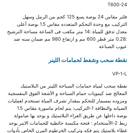
T600-24
فلتر مقاس 24 بوصة يسع 125 كجم من الرمل وسهل
التركيب مع وحدة التحكم المتعدده مقاس 1.5 بوصة أعلى
معدل تدفق للمياة :14 متر مكعب فى الساعة مساحة الترشيح
:0.28 متر قطر 600 مم و ارتفاع 980 مم ضمان سنه ضد
عيوب الصناعة
نقطة سحب وشفط لحمامات اللينر
VP-1-L
نقطة سحب لمياة حمامات السباحة اللينر من البلاستيك
المعالج ضد كيمويات حمام السباحة و الأشعة الفوق البنفسجية
ومزوده بمسمار للتحكم بمقدار تصرف المياة تستخدم لعمليات
الصيانه والنظافة 1-التركيب: يتم لحام ماسورة مقاس 1.5
بوصة داخلها عن طريق الغراء البلاستيك و يوجد بها صامولة
ربط 2-الأستخدام : فتحة مكنسة حائطية للحمامات الاينر يوجد
غطاء بلاستيك يتم فكه وتركيب الخرطوم المرن الخاص بأدوات