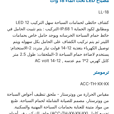
مصباح LED تحت الماء 18 وات
LL-18
كشاف حائطى لحمامات السباحة سهل التركيب 12 LED
ومطابق لكود الحماية IP.68 1-التركيب : يتم تثبيت الحامل في
حائط حمام السباحة الخرسانه ويوجد حامل خاص بحمامات
اللينر ثم يتم تركيب الكشاف على الحامل بكل سهوله ويتم
توصيل الكهرباء بتغذية 12-14 فولت تيار متردد 2-الاستخدام:
يستخدم لاضاءة حمام السباحة 3-الملحقات: طول 2.5 متر
كابل كهربي 2*1 مم عدسه , 12-14 AC volt
ترمومتر
ACC-TH-XX-XX
مقياس الحرارة من ووترستار - ملحق تنظيف أحواض السباحة
من ووترستار، مصمم للصيانة الشاملة لحمام السباحة. صُنع
من مواد متينة للعناية بحمامات السباحة المهنية والسكنية.
تجميع كامل (ACC-TH-XX-XX-XX) جاهز للتركيب في أحواض