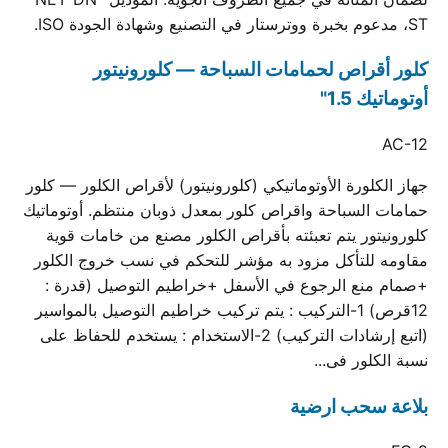
ST، مدعوم بخبرة ووترستار في التصنيع وشهادة الجودة ISO.
كلور أقراص لحمامات السباحة — كلورونيتور
أوتوماتيك 1.5"
AC-12
جهاز الكلورة الأوتوماتيكي (كلورونيتور) لأقراص الكلور — كلور
حمامات السباحة واقراص كلور بمعدل ذوبان منتظم. أوتوماتيك
كلورونيتور يتم تعبئته بأقراص الكلور مصنع من خامات قوية
مقاومه للتأكل مزود به مؤشر للتحكم في نسب خروج الكلور
+صمام منع الرجوع في الأسفل +خراطيم التوصيل (قدرة :
12قرص) 1-التركيب : يتم تركيب خراطيم التوصيل بالمواسير
(اتبع إرشادات التركيب) 2-الاستخدام : يستخدم للحفاظ على
نسبة الكلور فى...
بلاعة سحب ارضية