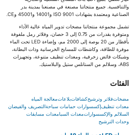
والتنافسية. جميع منتجاتنا مصنعة في مصنعنا بمدينة بدر
الصناعية ومعتمدة بشهادات ISO 9001 و14001 و45001 وCE.
تشمل مجموعة منتجاتنا مضخات تدوير المياه عالية الأداء
ومتوفرة بقدرات من 0.75 إلى 3 حصان، وفلاتر رمل ملفوفة
بأقطار من 20 بوصة إلى 2000 مم، وإضاءة LED تحت الماء
موفرة للطاقة، وكاشطات للمسابح الخرسانية وذات البطانة،
وشبكات فائض زخرفية، ومعدات تنظيف متنوعة، وتجهيزات
ABS، وسلالم من الستانلس ستيل والبلاستيك.
الفئات
مضخات
فلاتر وترشيح
كشافات
بلاعات
معالجة المياه
معدات تنظيف
إكسسوارات حمامات سباحة
التصريف والفيضان
السلالم والإكسسوارات
معدات السبا
معدات مسابقات
وحدات الترشيح