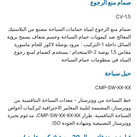
صمام منع الرجوع
CV-1.5
صمام منع الرجوع لمياة حمامات السباحة مصنع من البلاستيك
المعالج ضد كيمويات حمام السباحة وجسم شفاف يسمح برؤية
السائل داخلة 1-التركيب : مزود بوصلة لاكور للحام ماسورة
مقاس 1.5 بوصة 2-الاستخدام : يستخدم كصمام لمنع رجوع
المياه في منظومات حمام السباحة
حبل سباحة
CMP-SW-XX-XX
خط السباحة من ووترستار - معدات السباحة التنافسية من
ووترستار، المصممة لتلبية المعايير الاحترافية لتركيبات أحواض
السباحة التنافسية. طراز CMP-SW-XX-XX-XX، مدعوم بخبرة
ووترستار التصنيعية وشهادة الجودة ISO.