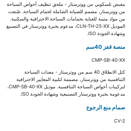
مقبض تلسكوبي من ووترستار - ملحق تنظيف أحواض السباحة
من ووترستار، مصمم للصيانة الشاملة لحمام السباحة. صُنعت
من مواد متينة للعناية بحمامات السباحة الاحترافية والسكنية.
الموديل CLN-TH-25-XX، مدعوم بخبرة ووترستار في التصنيع
وشهادة الجودة ISO.
منصة قفز 40سم
CMP-SB-40-XX
كتل الانطلاق 40 سم من ووترستار - معدات السباحة
التنافسية من ووترستار، مصممة لتلبية المعايير الاحترافية
لتركيبات أحواض السباحة التنافسية. موديل CMP-SB-40-XX،
مدعومة بخبرة ووترستار التصنيعية وشهادة الجودة ISO.
صمام منع الرجوع
CV-2