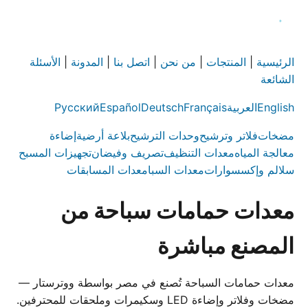
الرئيسية
|
المنتجات
|
من نحن
|
اتصل بنا
|
المدونة
|
الأسئلة
الشائعة
English
العربية
Français
Deutsch
Español
Русский
مضخات
فلاتر وترشيح
وحدات الترشيح
بلاعة أرضية
إضاءة
معالجة المياه
معدات التنظيف
تصريف وفيضان
تجهيزات المسبح
سلالم وإكسسوارات
معدات السبا
معدات المسابقات
معدات حمامات سباحة من
المصنع مباشرة
معدات حمامات السباحة تُصنع في مصر بواسطة ووترستار —
مضخات وفلاتر وإضاءة LED وسكيمرات وملحقات للمحترفين.