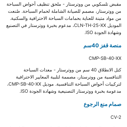
مقبض تلسكوبي من ووترستار - ملحق تنظيف أحواض السباحة
من ووترستار، مصمم للصيانة الشاملة لحمام السباحة. صُنعت
من مواد متينة للعناية بحمامات السباحة الاحترافية والسكنية.
الموديل CLN-TH-25-XX، مدعوم بخبرة ووترستار في التصنيع
وشهادة الجودة ISO.
منصة قفز 40سم
CMP-SB-40-XX
كتل الانطلاق 40 سم من ووترستار - معدات السباحة
التنافسية من ووترستار، مصممة لتلبية المعايير الاحترافية
لتركيبات أحواض السباحة التنافسية. موديل CMP-SB-40-XX،
مدعومة بخبرة ووترستار التصنيعية وشهادة الجودة ISO.
صمام منع الرجوع
CV-2