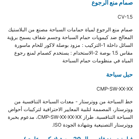
صمام منع الرجوع
CV-1.5
صمام منع الرجوع لمياة حمامات السباحة مصنع من البلاستيك
المعالج ضد كيمويات حمام السباحة وجسم شفاف يسمح برؤية
السائل داخلة 1-التركيب : مزود بوصلة لاكور للحام ماسورة
مقاس 1.5 بوصة 2-الاستخدام : يستخدم كصمام لمنع رجوع
المياه في منظومات حمام السباحة
حبل سباحة
CMP-SW-XX-XX
خط السباحة من ووترستار - معدات السباحة التنافسية من
ووترستار، المصممة لتلبية المعايير الاحترافية لتركيبات أحواض
السباحة التنافسية. طراز CMP-SW-XX-XX-XX، مدعوم بخبرة
ووترستار التصنيعية وشهادة الجودة ISO.