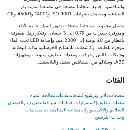
والتنافسية. جميع منتجاتنا مصنعة في مصنعنا بمدينة بدر
الصناعية ومعتمدة بشهادات ISO 9001 و14001 و45001 وCE.
تشمل مجموعة منتجاتنا مضخات تدوير المياه عالية الأداء
ومتوفرة بقدرات من 0.75 إلى 3 حصان، وفلاتر رمل ملفوفة
بأقطار من 20 بوصة إلى 2000 مم، وإضاءة LED تحت الماء
موفرة للطاقة، وكاشطات للمسابح الخرسانية وذات البطانة،
وشبكات فائض زخرفية، ومعدات تنظيف متنوعة، وتجهيزات
ABS، وسلالم من الستانلس ستيل والبلاستيك.
الفئات
مضخات
فلاتر وترشيح
كشافات
بلاعات
معالجة المياه
معدات تنظيف
إكسسوارات حمامات سباحة
التصريف والفيضان
السلالم والإكسسوارات
معدات السبا
معدات مسابقات
وحدات الترشيح