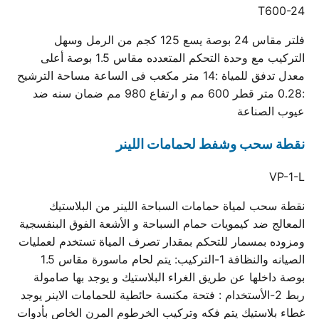
T600-24
فلتر مقاس 24 بوصة يسع 125 كجم من الرمل وسهل
التركيب مع وحدة التحكم المتعدده مقاس 1.5 بوصة أعلى
معدل تدفق للمياة :14 متر مكعب فى الساعة مساحة الترشيح
:0.28 متر قطر 600 مم و ارتفاع 980 مم ضمان سنه ضد
عيوب الصناعة
نقطة سحب وشفط لحمامات اللينر
VP-1-L
نقطة سحب لمياة حمامات السباحة اللينر من البلاستيك
المعالج ضد كيمويات حمام السباحة و الأشعة الفوق البنفسجية
ومزوده بمسمار للتحكم بمقدار تصرف المياة تستخدم لعمليات
الصيانه والنظافة 1-التركيب: يتم لحام ماسورة مقاس 1.5
بوصة داخلها عن طريق الغراء البلاستيك و يوجد بها صامولة
ربط 2-الأستخدام : فتحة مكنسة حائطية للحمامات الاينر يوجد
غطاء بلاستيك يتم فكه وتركيب الخرطوم المرن الخاص بأدوات