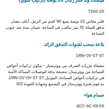
فيلمنت وند فلتر رمال 20 بوصة (تركيب علوي)
T500-20
فلتر مقاس 20 بوصة يسع 90 كجم من الرمل. أعلى معدل
تدفق للمياة: 10 متر مكعب فى الساعة. ضمان سنة ضد عيوب
الصناعة
بلاعة سحب لقنوات التدفق الزائد
DRN-OV-ST-ST
مصفاة مزراب الصرف من ووترستار - مكون تركيبات أحواض
السباحة من ووترستار، مصنعة بدقة لتوصيلات السباكة الآمنة
في تركيبات أحواض السباحة. الموديل DRN-OV-OV-ST-ST،
مدعوم بخبرة ووترستار في التصنيع وشهادة الجودة ISO.
صمام هواء
ACC-AC-XX-XX