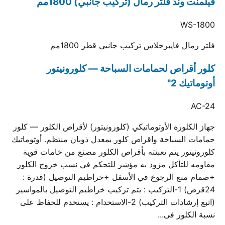
فيلمنت وند فلتر رمال (تركيب جانبي) 1800مم
WS-1800
فلتر رمال فايبرجلاس تركيب جانبي قطر 1800مم
كلور أقراص لحمامات السباحة — كلورونيتور
أوتوماتيك 2"
AC-24
جهاز الكلورة الأوتوماتيكي (كلورونيتور) لأقراص الكلور — كلور
حمامات السباحة واقراص كلور بمعدل ذوبان منتظم. أوتوماتيك
كلورونيتور يتم تعبئته بأقراص الكلور مصنع من خامات قوية
مقاومه للتأكل مزود به مؤشر للتحكم في نسب خروج الكلور
+صمام منع الرجوع في الأسفل +خراطيم التوصيل (قدرة :
24قرص) 1-التركيب : يتم تركيب خراطيم التوصيل بالمواسير
(اتبع إرشادات التركيب) 2-الاستخدام : يستخدم للحفاظ على
نسبة الكلور فى...