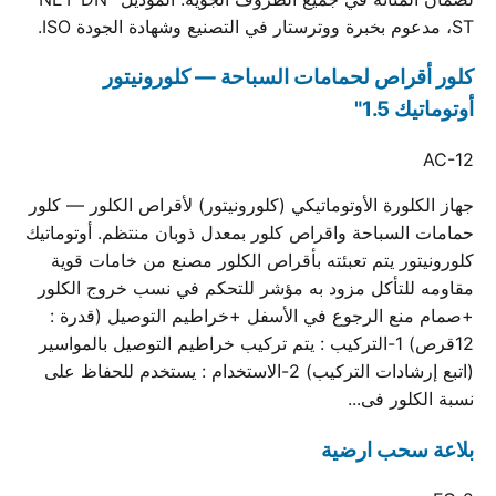
ST، مدعوم بخبرة ووترستار في التصنيع وشهادة الجودة ISO.
كلور أقراص لحمامات السباحة — كلورونيتور
أوتوماتيك 1.5"
AC-12
جهاز الكلورة الأوتوماتيكي (كلورونيتور) لأقراص الكلور — كلور
حمامات السباحة واقراص كلور بمعدل ذوبان منتظم. أوتوماتيك
كلورونيتور يتم تعبئته بأقراص الكلور مصنع من خامات قوية
مقاومه للتأكل مزود به مؤشر للتحكم في نسب خروج الكلور
+صمام منع الرجوع في الأسفل +خراطيم التوصيل (قدرة :
12قرص) 1-التركيب : يتم تركيب خراطيم التوصيل بالمواسير
(اتبع إرشادات التركيب) 2-الاستخدام : يستخدم للحفاظ على
نسبة الكلور فى...
بلاعة سحب ارضية