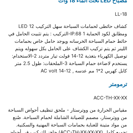
مصباح LED تحت الماء 18 وات
LL-18
كشاف حائطى لحمامات السباحة سهل التركيب 12 LED
ومطابق لكود الحماية IP.68 1-التركيب : يتم تثبيت الحامل في
حائط حمام السباحة الخرسانه ويوجد حامل خاص بحمامات
اللينر ثم يتم تركيب الكشاف على الحامل بكل سهوله ويتم
توصيل الكهرباء بتغذية 12-14 فولت تيار متردد 2-الاستخدام:
يستخدم لاضاءة حمام السباحة 3-الملحقات: طول 2.5 متر
كابل كهربي 2*1 مم عدسه , 12-14 AC volt
ترمومتر
ACC-TH-XX-XX
مقياس الحرارة من ووترستار - ملحق تنظيف أحواض السباحة
من ووترستار، مصمم للصيانة الشاملة لحمام السباحة. صُنع
من مواد متينة للعناية بحمامات السباحة المهنية والسكنية.
تجميع كامل (ACC-TH-XX-XX-XX) جاهز للتركيب في أحواض