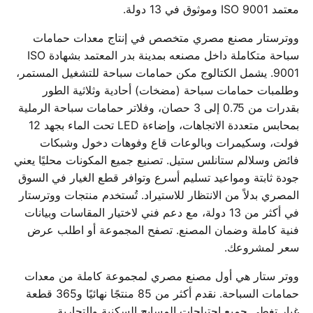
معتمد ISO 9001 وموثوق في 13 دولة.
ووترستار مصنع مصري متخصص في إنتاج معدات حمامات
سباحة متكاملة داخل مصنعه بمدينة بدر المعتمد بشهادة ISO
9001. يشمل الكتالوج مكن حمامات سباحة للتشغيل المستمر،
وطلمبات حمامات سباحة (مضخات) أحادية وثلاثية الطور
بقدرات من 0.75 إلى 3 حصان، وفلاتر حمامات سباحة الرملية
بمحابس متعددة الاتجاهات، وإضاءة LED تحت الماء بجهد 12
فولت، وسكيمرات وبالوعات قاع وفوهات دخول وشبكات
فائض وسلالم ستانلس ستيل. تصنيع جميع المكونات محليًا يعني
جودة ثابتة ومواعيد تسليم أسرع وتوافر قطع الغيار في السوق
المصري بدلاً من الانتظار للاستيراد. تُستخدم منتجات ووترستار
في أكثر من 13 دولة، مع دعم فني لاختيار المقاسات وبيانات
فنية كاملة وضمان المصنع. تصفح المجموعة أو اطلب عرض
سعر لمشروعك.
ووتر ستار هي أول مصنع مصري لمجموعة كاملة من معدات
حمامات السباحة. نقدم أكثر من 85 منتجًا نهائيًا و365 قطعة
غيار تغطي جميع احتياجات المسابح السكنية والتجارية