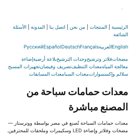
الرئيسية
|
المنتجات
|
من نحن
|
اتصل بنا
|
المدونة
|
الأسئلة
الشائعة
English
العربية
Français
Deutsch
Español
Русский
مضخات
فلاتر وترشيح
وحدات الترشيح
بلاعة أرضية
إضاءة
معالجة المياه
معدات التنظيف
تصريف وفيضان
تجهيزات المسبح
سلالم وإكسسوارات
معدات السبا
معدات المسابقات
معدات حمامات سباحة من
المصنع مباشرة
معدات حمامات السباحة تُصنع في مصر بواسطة ووترستار —
مضخات وفلاتر وإضاءة LED وسكيمرات وملحقات للمحترفين.