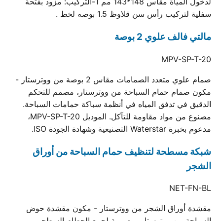
لدخول المياة مقاس 148*143 مم 1-التركيب: مزود بفتحة
سفلية لتركيب رأس سن قلاوظ 1.5 بوصه لخط .
مالتي فالف علوي 2 بوصة
MPV-SP-T-20
صمام علوي متعدد الصمامات مقاس 2 بوصة من ووترستار -
مكون صمام حمام السباحة من ووترستار، مصمم للتحكم
الدقيق في تدفق المياه في أنظمة سباكة حمامات السباحة.
مصنوع من مواد مقاومة للتآكل. الموديل MPV-SP-T-20،
مدعوم بخبرة Waterstar التصنيعية وشهادة الجودة ISO.
شبكة مسطحة لتنظيف حمام السباحة من أوراق
الشجر
NET-FN-BL
مقشدة أوراق الشجر من ووترستار - مكون مقشدة حوض
السباحة من ووترستار، مصممة لجمع الحطام السطحي