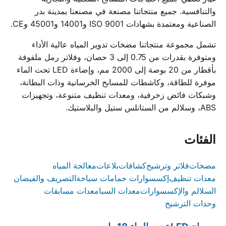
والتنافسية. جميع منتجاتنا مصنعة في مصنعنا بمدينة بدر
الصناعية ومعتمدة بشهادات ISO 9001 و14001 و45001 وCE.
تشمل مجموعة منتجاتنا مضخات تدوير المياه عالية الأداء
ومتوفرة بقدرات من 0.75 إلى 3 حصان، وفلاتر رمل ملفوفة
بأقطار من 20 بوصة إلى 2000 مم، وإضاءة LED تحت الماء
موفرة للطاقة، وكاشطات للمسابح الخرسانية وذات البطانة،
وشبكات فائض زخرفية، ومعدات تنظيف متنوعة، وتجهيزات
ABS، وسلالم من الستانلس ستيل والبلاستيك.
الفئات
مضخات
فلاتر وترشيح
كشافات
بلاعات
معالجة المياه
معدات تنظيف
إكسسوارات حمامات سباحة
التصريف والفيضان
السلالم والإكسسوارات
معدات السبا
معدات مسابقات
وحدات الترشيح