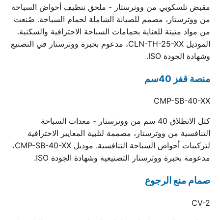
مقبض تلسكوبي من ووترستار - ملحق تنظيف أحواض السباحة
من ووترستار، مصمم للصيانة الشاملة لحمام السباحة. صُنعت
من مواد متينة للعناية بحمامات السباحة الاحترافية والسكنية.
الموديل CLN-TH-25-XX، مدعوم بخبرة ووترستار في التصنيع
وشهادة الجودة ISO.
منصة قفز 40سم
CMP-SB-40-XX
كتل الانطلاق 40 سم من ووترستار - معدات السباحة
التنافسية من ووترستار، مصممة لتلبية المعايير الاحترافية
لتركيبات أحواض السباحة التنافسية. موديل CMP-SB-40-XX،
مدعومة بخبرة ووترستار التصنيعية وشهادة الجودة ISO.
صمام منع الرجوع
CV-2