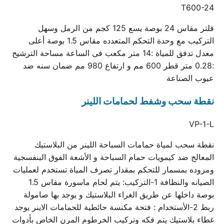
T600-24
فلتر مقاس 24 بوصة يسع 125 كجم من الرمل وسهل
التركيب مع وحدة التحكم المتعدده مقاس 1.5 بوصة أعلى
معدل تدفق للمياة :14 متر مكعب فى الساعة مساحة الترشيح
:0.28 متر قطر 600 مم و ارتفاع 980 مم ضمان سنه ضد
عيوب الصناعة
نقطة سحب وشفط لحمامات اللينر
VP-1-L
نقطة سحب لمياة حمامات السباحة اللينر من البلاستيك
المعالج ضد كيمويات حمام السباحة و الأشعة الفوق البنفسجية
ومزوده بمسمار للتحكم بمقدار تصرف المياة تستخدم لعمليات
الصيانه والنظافة 1-التركيب: يتم لحام ماسورة مقاس 1.5
بوصة داخلها عن طريق الغراء البلاستيك و يوجد بها صامولة
ربط 2-الأستخدام : فتحة مكنسة حائطية للحمامات الاينر يوجد
غطاء بلاستيك يتم فكه وتركيب الخرطوم المرن الخاص بأدوات