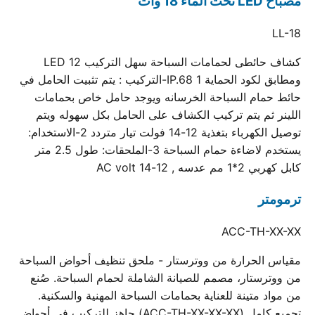
مصباح LED تحت الماء 18 وات
LL-18
كشاف حائطى لحمامات السباحة سهل التركيب 12 LED
ومطابق لكود الحماية IP.68 1-التركيب : يتم تثبيت الحامل في
حائط حمام السباحة الخرسانه ويوجد حامل خاص بحمامات
اللينر ثم يتم تركيب الكشاف على الحامل بكل سهوله ويتم
توصيل الكهرباء بتغذية 12-14 فولت تيار متردد 2-الاستخدام:
يستخدم لاضاءة حمام السباحة 3-الملحقات: طول 2.5 متر
كابل كهربي 2*1 مم عدسه , 12-14 AC volt
ترمومتر
ACC-TH-XX-XX
مقياس الحرارة من ووترستار - ملحق تنظيف أحواض السباحة
من ووترستار، مصمم للصيانة الشاملة لحمام السباحة. صُنع
من مواد متينة للعناية بحمامات السباحة المهنية والسكنية.
تجميع كامل (ACC-TH-XX-XX-XX) جاهز للتركيب في أحواض