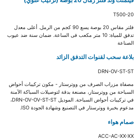
فيلمنت وند فلتر رمال 20 بوصة (تركيب علوي)
T500-20
فلتر مقاس 20 بوصة يسع 90 كجم من الرمل. أعلى معدل
تدفق للمياة: 10 متر مكعب فى الساعة. ضمان سنة ضد عيوب
الصناعة
بلاعة سحب لقنوات التدفق الزائد
DRN-OV-ST-ST
مصفاة مزراب الصرف من ووترستار - مكون تركيبات أحواض
السباحة من ووترستار، مصنعة بدقة لتوصيلات السباكة الآمنة
في تركيبات أحواض السباحة. الموديل DRN-OV-OV-ST-ST،
مدعوم بخبرة ووترستار في التصنيع وشهادة الجودة ISO.
صمام هواء
ACC-AC-XX-XX