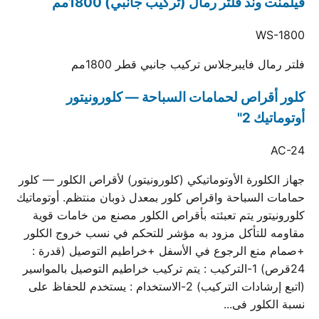
فيلمنت وند فلتر رمال (تركيب جانبي) 1800مم
WS-1800
فلتر رمال فايبرجلاس تركيب جانبي قطر 1800مم
كلور أقراص لحمامات السباحة — كلورونيتور
أوتوماتيك 2"
AC-24
جهاز الكلورة الأوتوماتيكي (كلورونيتور) لأقراص الكلور — كلور
حمامات السباحة واقراص كلور بمعدل ذوبان منتظم. أوتوماتيك
كلورونيتور يتم تعبئته بأقراص الكلور مصنع من خامات قوية
مقاومه للتأكل مزود به مؤشر للتحكم في نسب خروج الكلور
+صمام منع الرجوع في الأسفل +خراطيم التوصيل (قدرة :
24قرص) 1-التركيب : يتم تركيب خراطيم التوصيل بالمواسير
(اتبع إرشادات التركيب) 2-الاستخدام : يستخدم للحفاظ على
نسبة الكلور فى...