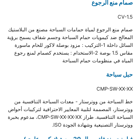
صمام منع الرجوع
CV-1.5
صمام منع الرجوع لمياة حمامات السباحة مصنع من البلاستيك
المعالج ضد كيمويات حمام السباحة وجسم شفاف يسمح برؤية
السائل داخلة 1-التركيب : مزود بوصلة لاكور للحام ماسورة
مقاس 1.5 بوصة 2-الاستخدام : يستخدم كصمام لمنع رجوع
المياه في منظومات حمام السباحة
حبل سباحة
CMP-SW-XX-XX
خط السباحة من ووترستار - معدات السباحة التنافسية من
ووترستار، المصممة لتلبية المعايير الاحترافية لتركيبات أحواض
السباحة التنافسية. طراز CMP-SW-XX-XX-XX، مدعوم بخبرة
ووترستار التصنيعية وشهادة الجودة ISO.