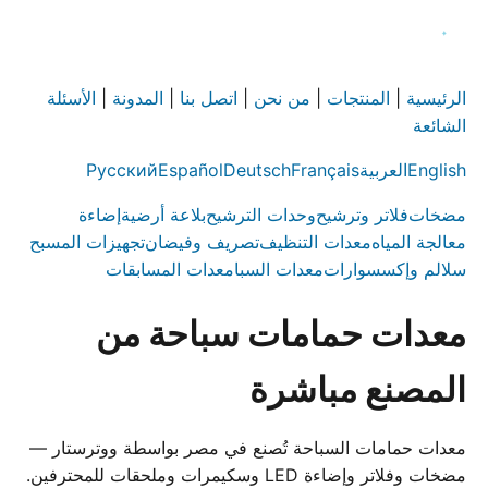
الرئيسية
|
المنتجات
|
من نحن
|
اتصل بنا
|
المدونة
|
الأسئلة
الشائعة
English
العربية
Français
Deutsch
Español
Русский
مضخات
فلاتر وترشيح
وحدات الترشيح
بلاعة أرضية
إضاءة
معالجة المياه
معدات التنظيف
تصريف وفيضان
تجهيزات المسبح
سلالم وإكسسوارات
معدات السبا
معدات المسابقات
معدات حمامات سباحة من
المصنع مباشرة
معدات حمامات السباحة تُصنع في مصر بواسطة ووترستار —
مضخات وفلاتر وإضاءة LED وسكيمرات وملحقات للمحترفين.