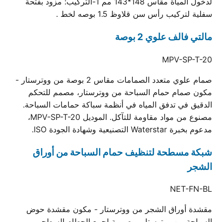
لدخول المياة مقاس 148*143 مم 1-التركيب: مزود بفتحة
سفلية لتركيب رأس سن قلاوظ 1.5 بوصه لخط .
مالتي فالف علوي 2 بوصة
MPV-SP-T-20
صمام علوي متعدد الصمامات مقاس 2 بوصة من ووترستار -
مكون صمام حمام السباحة من ووترستار، مصمم للتحكم
الدقيق في تدفق المياه في أنظمة سباكة حمامات السباحة.
مصنوع من مواد مقاومة للتآكل. الموديل MPV-SP-T-20،
مدعوم بخبرة Waterstar التصنيعية وشهادة الجودة ISO.
شبكة مسطحة لتنظيف حمام السباحة من أوراق
الشجر
NET-FN-BL
مقشدة أوراق الشجر من ووترستار - مكون مقشدة حوض
السباحة من ووترستار، مصممة لجمع الحطام السطحي