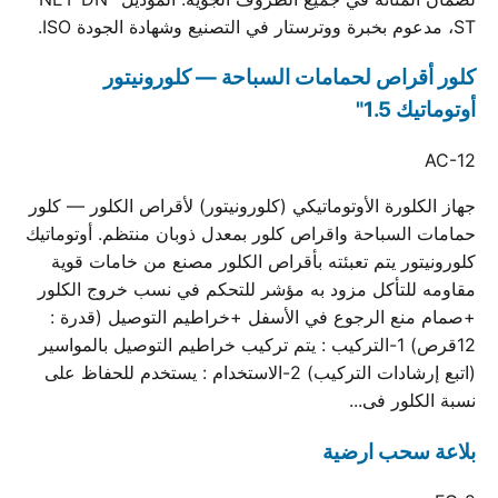
ST، مدعوم بخبرة ووترستار في التصنيع وشهادة الجودة ISO.
كلور أقراص لحمامات السباحة — كلورونيتور
أوتوماتيك 1.5"
AC-12
جهاز الكلورة الأوتوماتيكي (كلورونيتور) لأقراص الكلور — كلور
حمامات السباحة واقراص كلور بمعدل ذوبان منتظم. أوتوماتيك
كلورونيتور يتم تعبئته بأقراص الكلور مصنع من خامات قوية
مقاومه للتأكل مزود به مؤشر للتحكم في نسب خروج الكلور
+صمام منع الرجوع في الأسفل +خراطيم التوصيل (قدرة :
12قرص) 1-التركيب : يتم تركيب خراطيم التوصيل بالمواسير
(اتبع إرشادات التركيب) 2-الاستخدام : يستخدم للحفاظ على
نسبة الكلور فى...
بلاعة سحب ارضية