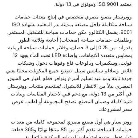
معتمد ISO 9001 وموثوق في 13 دولة.
ووترستار مصنع مصري متخصص في إنتاج معدات حمامات
سباحة متكاملة داخل مصنعه بمدينة بدر المعتمد بشهادة ISO
9001. يشمل الكتالوج مكن حمامات سباحة للتشغيل المستمر،
وطلمبات حمامات سباحة (مضخات) أحادية وثلاثية الطور
بقدرات من 0.75 إلى 3 حصان، وفلاتر حمامات سباحة الرملية
بمحابس متعددة الاتجاهات، وإضاءة LED تحت الماء بجهد 12
فولت، وسكيمرات وبالوعات قاع وفوهات دخول وشبكات
فائض وسلالم ستانلس ستيل. تصنيع جميع المكونات محليًا يعني
جودة ثابتة ومواعيد تسليم أسرع وتوافر قطع الغيار في السوق
المصري بدلاً من الانتظار للاستيراد. تُستخدم منتجات ووترستار
في أكثر من 13 دولة، مع دعم فني لاختيار المقاسات وبيانات
فنية كاملة وضمان المصنع. تصفح المجموعة أو اطلب عرض
سعر لمشروعك.
ووتر ستار هي أول مصنع مصري لمجموعة كاملة من معدات
حمامات السباحة. نقدم أكثر من 85 منتجًا نهائيًا و365 قطعة
غيار تغطي جميع احتياجات المسابح السكنية والتجارية