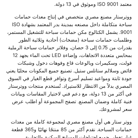
معتمد ISO 9001 وموثوق في 13 دولة.
ووترستار مصنع مصري متخصص في إنتاج معدات حمامات
سباحة متكاملة داخل مصنعه بمدينة بدر المعتمد بشهادة ISO
9001. يشمل الكتالوج مكن حمامات سباحة للتشغيل المستمر،
وطلمبات حمامات سباحة (مضخات) أحادية وثلاثية الطور
بقدرات من 0.75 إلى 3 حصان، وفلاتر حمامات سباحة الرملية
بمحابس متعددة الاتجاهات، وإضاءة LED تحت الماء بجهد 12
فولت، وسكيمرات وبالوعات قاع وفوهات دخول وشبكات
فائض وسلالم ستانلس ستيل. تصنيع جميع المكونات محليًا يعني
جودة ثابتة ومواعيد تسليم أسرع وتوافر قطع الغيار في السوق
المصري بدلاً من الانتظار للاستيراد. تُستخدم منتجات ووترستار
في أكثر من 13 دولة، مع دعم فني لاختيار المقاسات وبيانات
فنية كاملة وضمان المصنع. تصفح المجموعة أو اطلب عرض
سعر لمشروعك.
ووتر ستار هي أول مصنع مصري لمجموعة كاملة من معدات
حمامات السباحة. نقدم أكثر من 85 منتجًا نهائيًا و365 قطعة
غيار تغطي جميع احتياجات المسابح السكنية والتجارية