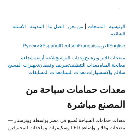
الرئيسية
|
المنتجات
|
من نحن
|
اتصل بنا
|
المدونة
|
الأسئلة
الشائعة
English
العربية
Français
Deutsch
Español
Русский
مضخات
فلاتر وترشيح
وحدات الترشيح
بلاعة أرضية
إضاءة
معالجة المياه
معدات التنظيف
تصريف وفيضان
تجهيزات المسبح
سلالم وإكسسوارات
معدات السبا
معدات المسابقات
معدات حمامات سباحة من
المصنع مباشرة
معدات حمامات السباحة تُصنع في مصر بواسطة ووترستار —
مضخات وفلاتر وإضاءة LED وسكيمرات وملحقات للمحترفين.