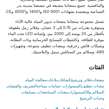
والتنافسية. جميع منتجاتنا مصنعة في مصنعنا بمدينة بدر
الصناعية ومعتمدة بشهادات ISO 9001 و14001 و45001 وCE.
تشمل مجموعة منتجاتنا مضخات تدوير المياه عالية الأداء
ومتوفرة بقدرات من 0.75 إلى 3 حصان، وفلاتر رمل ملفوفة
بأقطار من 20 بوصة إلى 2000 مم، وإضاءة LED تحت الماء
موفرة للطاقة، وكاشطات للمسابح الخرسانية وذات البطانة،
وشبكات فائض زخرفية، ومعدات تنظيف متنوعة، وتجهيزات
ABS، وسلالم من الستانلس ستيل والبلاستيك.
الفئات
مضخات
فلاتر وترشيح
كشافات
بلاعات
معالجة المياه
معدات تنظيف
إكسسوارات حمامات سباحة
التصريف والفيضان
السلالم والإكسسوارات
معدات السبا
معدات مسابقات
وحدات الترشيح