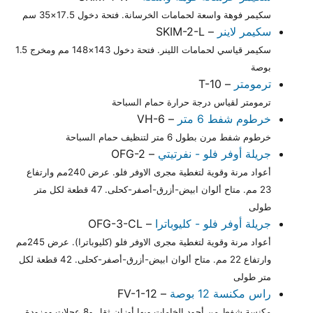
سكيمر فوهة واسعة لحمامات الخرسانة. فتحة دخول 17.5×35 سم
سكيمر لاينر
– SKIM-2-L
سكيمر قياسي لحمامات اللينر. فتحة دخول 143×148 مم ومخرج 1.5
بوصة
ترمومتر
– T-10
ترمومتر لقياس درجة حرارة حمام السباحة
خرطوم شفط 6 متر
– VH-6
خرطوم شفط مرن بطول 6 متر لتنظيف حمام السباحة
جريلة أوفر فلو - نفرتيتي
– OFG-2
أعواد مرنة وقوية لتغطية مجرى الاوفر فلو. عرض 240مم وارتفاع
23 مم. متاح ألوان ابيض-أزرق-أصفر-كحلى. 47 قطعة لكل متر
طولى
جريلة أوفر فلو - كليوباترا
– OFG-3-CL
أعواد مرنة وقوية لتغطية مجرى الاوفر فلو (كليوباترا). عرض 245مم
وارتفاع 22 مم. متاح ألوان ابيض-أزرق-أصفر-كحلى. 42 قطعة لكل
متر طولى
راس مكنسة 12 بوصة
– FV-1-12
مكنسة شفط من أجود الخامات وبها أوزان ثقل و8 عجلات ومزودة