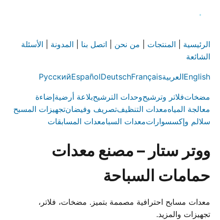
الرئيسية
|
المنتجات
|
من نحن
|
اتصل بنا
|
المدونة
|
الأسئلة
الشائعة
English
العربية
Français
Deutsch
Español
Русский
مضخات
فلاتر وترشيح
وحدات الترشيح
بلاعة أرضية
إضاءة
معالجة المياه
معدات التنظيف
تصريف وفيضان
تجهيزات المسبح
سلالم وإكسسوارات
معدات السبا
معدات المسابقات
ووتر ستار – مصنع معدات
حمامات السباحة
معدات مسابح احترافية مصممة بتميز. مضخات، فلاتر،
تجهيزات والمزيد.