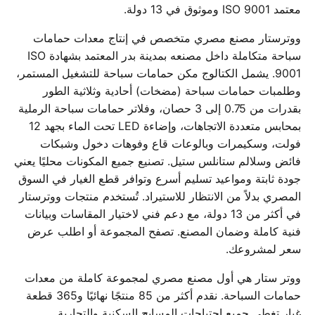
معتمد ISO 9001 وموثوق في 13 دولة.
ووترستار مصنع مصري متخصص في إنتاج معدات حمامات
سباحة متكاملة داخل مصنعه بمدينة بدر المعتمد بشهادة ISO
9001. يشمل الكتالوج مكن حمامات سباحة للتشغيل المستمر،
وطلمبات حمامات سباحة (مضخات) أحادية وثلاثية الطور
بقدرات من 0.75 إلى 3 حصان، وفلاتر حمامات سباحة الرملية
بمحابس متعددة الاتجاهات، وإضاءة LED تحت الماء بجهد 12
فولت، وسكيمرات وبالوعات قاع وفوهات دخول وشبكات
فائض وسلالم ستانلس ستيل. تصنيع جميع المكونات محليًا يعني
جودة ثابتة ومواعيد تسليم أسرع وتوافر قطع الغيار في السوق
المصري بدلاً من الانتظار للاستيراد. تُستخدم منتجات ووترستار
في أكثر من 13 دولة، مع دعم فني لاختيار المقاسات وبيانات
فنية كاملة وضمان المصنع. تصفح المجموعة أو اطلب عرض
سعر لمشروعك.
ووتر ستار هي أول مصنع مصري لمجموعة كاملة من معدات
حمامات السباحة. نقدم أكثر من 85 منتجًا نهائيًا و365 قطعة
غيار تغطي جميع احتياجات المسابح السكنية والتجارية