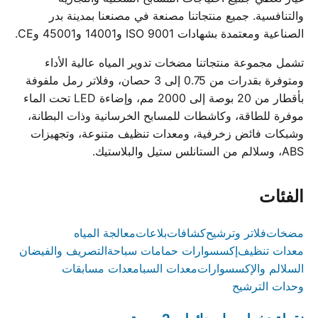
والتنافسية. جميع منتجاتنا مصنعة في مصنعنا بمدينة بدر
الصناعية ومعتمدة بشهادات ISO 9001 و14001 و45001 وCE.
تشمل مجموعة منتجاتنا مضخات تدوير المياه عالية الأداء
ومتوفرة بقدرات من 0.75 إلى 3 حصان، وفلاتر رمل ملفوفة
بأقطار من 20 بوصة إلى 2000 مم، وإضاءة LED تحت الماء
موفرة للطاقة، وكاشطات للمسابح الخرسانية وذات البطانة،
وشبكات فائض زخرفية، ومعدات تنظيف متنوعة، وتجهيزات
ABS، وسلالم من الستانلس ستيل والبلاستيك.
الفئات
مضخات
فلاتر وترشيح
كشافات
بلاعات
معالجة المياه
معدات تنظيف
إكسسوارات حمامات سباحة
التصريف والفيضان
السلالم والإكسسوارات
معدات السبا
معدات مسابقات
وحدات الترشيح