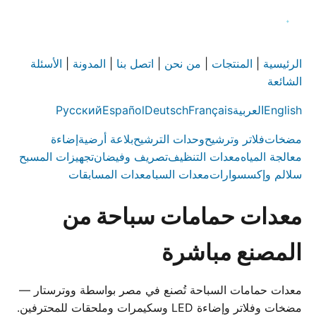
الرئيسية
|
المنتجات
|
من نحن
|
اتصل بنا
|
المدونة
|
الأسئلة
الشائعة
English
العربية
Français
Deutsch
Español
Русский
مضخات
فلاتر وترشيح
وحدات الترشيح
بلاعة أرضية
إضاءة
معالجة المياه
معدات التنظيف
تصريف وفيضان
تجهيزات المسبح
سلالم وإكسسوارات
معدات السبا
معدات المسابقات
معدات حمامات سباحة من
المصنع مباشرة
معدات حمامات السباحة تُصنع في مصر بواسطة ووترستار —
مضخات وفلاتر وإضاءة LED وسكيمرات وملحقات للمحترفين.