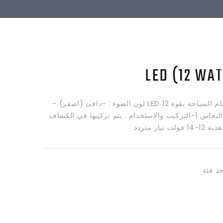
لمبة لكشافات حمام السباحة بقوة 12 LED لون الضوء : -دافئ (اصفر) -
ابيض وصلات من النحاس 1-التركيب والاستخدام : يتم تركيبها في الكشاف
تيار متردد
جد فئة