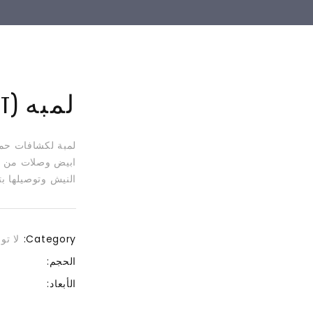
لمبه LED (12 WATT)
النيش وتوصيلها بتغذية 12-14 فولت 
Category:
لا تو
الحجم:
الأبعاد: