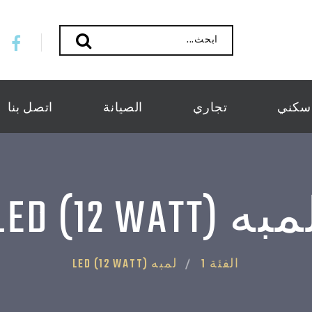
ابحث...
سكني
تجاري
الصيانة
اتصل بنا
به LED (12 WATT)
الفئة 1
لمبه LED (12 WATT)