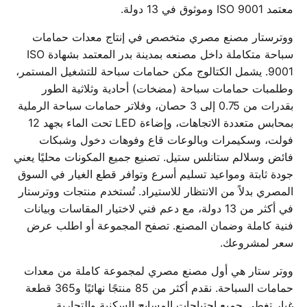
معتمد ISO 9001 وموثوق في 13 دولة.
ووترستار مصنع مصري متخصص في إنتاج معدات حمامات
سباحة متكاملة داخل مصنعه بمدينة بدر المعتمد بشهادة ISO
9001. يشمل الكتالوج مكن حمامات سباحة للتشغيل المستمر،
وطلمبات حمامات سباحة (مضخات) أحادية وثلاثية الطور
بقدرات من 0.75 إلى 3 حصان، وفلاتر حمامات سباحة الرملية
بمحابس متعددة الاتجاهات، وإضاءة LED تحت الماء بجهد 12
فولت، وسكيمرات وبالوعات قاع وفوهات دخول وشبكات
فائض وسلالم ستانلس ستيل. تصنيع جميع المكونات محليًا يعني
جودة ثابتة ومواعيد تسليم أسرع وتوافر قطع الغيار في السوق
المصري بدلاً من الانتظار للاستيراد. تُستخدم منتجات ووترستار
في أكثر من 13 دولة، مع دعم فني لاختيار المقاسات وبيانات
فنية كاملة وضمان المصنع. تصفح المجموعة أو اطلب عرض
سعر لمشروعك.
ووتر ستار هي أول مصنع مصري لمجموعة كاملة من معدات
حمامات السباحة. نقدم أكثر من 85 منتجًا نهائيًا و365 قطعة
غيار تغطي جميع احتياجات المسابح السكنية والتجارية