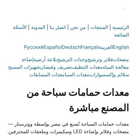
الرئيسية
|
المنتجات
|
من نحن
|
اتصل بنا
|
المدونة
|
الأسئلة
الشائعة
English
العربية
Français
Deutsch
Español
Русский
مضخات
فلاتر وترشيح
وحدات الترشيح
بلاعة أرضية
إضاءة
معالجة المياه
معدات التنظيف
تصريف وفيضان
تجهيزات المسبح
سلالم وإكسسوارات
معدات السبا
معدات المسابقات
معدات حمامات سباحة من
المصنع مباشرة
معدات حمامات السباحة تُصنع في مصر بواسطة ووترستار —
مضخات وفلاتر وإضاءة LED وسكيمرات وملحقات للمحترفين.