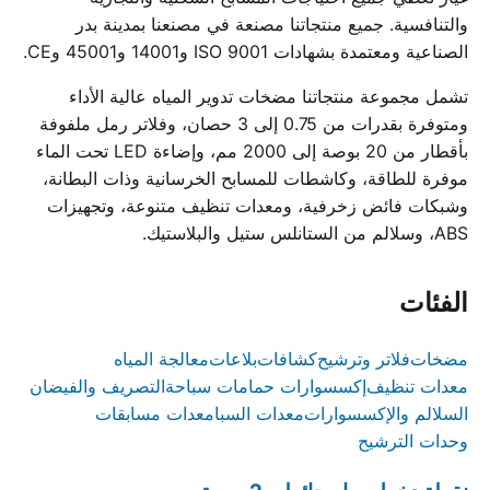
والتنافسية. جميع منتجاتنا مصنعة في مصنعنا بمدينة بدر
الصناعية ومعتمدة بشهادات ISO 9001 و14001 و45001 وCE.
تشمل مجموعة منتجاتنا مضخات تدوير المياه عالية الأداء
ومتوفرة بقدرات من 0.75 إلى 3 حصان، وفلاتر رمل ملفوفة
بأقطار من 20 بوصة إلى 2000 مم، وإضاءة LED تحت الماء
موفرة للطاقة، وكاشطات للمسابح الخرسانية وذات البطانة،
وشبكات فائض زخرفية، ومعدات تنظيف متنوعة، وتجهيزات
ABS، وسلالم من الستانلس ستيل والبلاستيك.
الفئات
مضخات
فلاتر وترشيح
كشافات
بلاعات
معالجة المياه
معدات تنظيف
إكسسوارات حمامات سباحة
التصريف والفيضان
السلالم والإكسسوارات
معدات السبا
معدات مسابقات
وحدات الترشيح