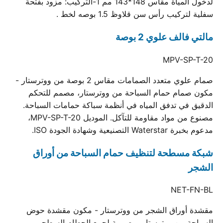
لدخول المياة مقاس 148*143 مم 1-التركيب: مزود بفتحة
سفلية لتركيب رأس سن قلاوظ 1.5 بوصه لخط .
مالتي فالف علوي 2 بوصة
MPV-SP-T-20
صمام علوي متعدد الصمامات مقاس 2 بوصة من ووترستار -
مكون صمام حمام السباحة من ووترستار، مصمم للتحكم
الدقيق في تدفق المياه في أنظمة سباكة حمامات السباحة.
مصنوع من مواد مقاومة للتآكل. الموديل MPV-SP-T-20،
مدعوم بخبرة Waterstar التصنيعية وشهادة الجودة ISO.
شبكة مسطحة لتنظيف حمام السباحة من أوراق
الشجر
NET-FN-BL
مقشدة أوراق الشجر من ووترستار - مكون مقشدة حوض
السباحة من ووترستار، مصممة لجمع الحطام السطحي