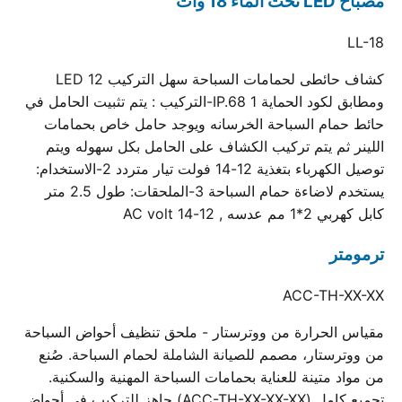
مصباح LED تحت الماء 18 وات
LL-18
كشاف حائطى لحمامات السباحة سهل التركيب 12 LED
ومطابق لكود الحماية IP.68 1-التركيب : يتم تثبيت الحامل في
حائط حمام السباحة الخرسانه ويوجد حامل خاص بحمامات
اللينر ثم يتم تركيب الكشاف على الحامل بكل سهوله ويتم
توصيل الكهرباء بتغذية 12-14 فولت تيار متردد 2-الاستخدام:
يستخدم لاضاءة حمام السباحة 3-الملحقات: طول 2.5 متر
كابل كهربي 2*1 مم عدسه , 12-14 AC volt
ترمومتر
ACC-TH-XX-XX
مقياس الحرارة من ووترستار - ملحق تنظيف أحواض السباحة
من ووترستار، مصمم للصيانة الشاملة لحمام السباحة. صُنع
من مواد متينة للعناية بحمامات السباحة المهنية والسكنية.
تجميع كامل (ACC-TH-XX-XX-XX) جاهز للتركيب في أحواض