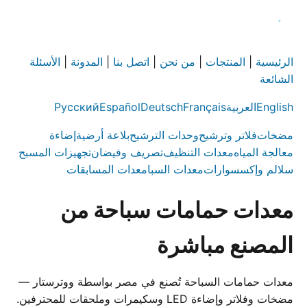
الرئيسية
|
المنتجات
|
من نحن
|
اتصل بنا
|
المدونة
|
الأسئلة
الشائعة
English
العربية
Français
Deutsch
Español
Русский
مضخات
فلاتر وترشيح
وحدات الترشيح
بلاعة أرضية
إضاءة
معالجة المياه
معدات التنظيف
تصريف وفيضان
تجهيزات المسبح
سلالم وإكسسوارات
معدات السبا
معدات المسابقات
معدات حمامات سباحة من
المصنع مباشرة
معدات حمامات السباحة تُصنع في مصر بواسطة ووترستار —
مضخات وفلاتر وإضاءة LED وسكيمرات وملحقات للمحترفين.