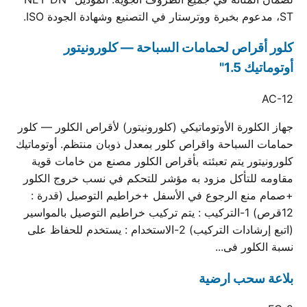
ST، مدعوم بخبرة ووترستار في التصنيع وشهادة الجودة ISO.
كلور أقراص لحمامات السباحة — كلورونيتور
أوتوماتيك 1.5"
AC-12
جهاز الكلورة الأوتوماتيكي (كلورونيتور) لأقراص الكلور — كلور
حمامات السباحة واقراص كلور بمعدل ذوبان منتظم. أوتوماتيك
كلورونيتور يتم تعبئته بأقراص الكلور مصنع من خامات قوية
مقاومه للتأكل مزود به مؤشر للتحكم في نسب خروج الكلور
+صمام منع الرجوع في الأسفل +خراطيم التوصيل (قدرة :
12قرص) 1-التركيب : يتم تركيب خراطيم التوصيل بالمواسير
(اتبع إرشادات التركيب) 2-الاستخدام : يستخدم للحفاظ على
نسبة الكلور فى...
بلاعة سحب ارضية