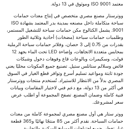
معتمد ISO 9001 وموثوق في 13 دولة.
ووترستار مصنع مصري متخصص في إنتاج معدات حمامات
سباحة متكاملة داخل مصنعه بمدينة بدر المعتمد بشهادة ISO
9001. يشمل الكتالوج مكن حمامات سباحة للتشغيل المستمر،
وطلمبات حمامات سباحة (مضخات) أحادية وثلاثية الطور
بقدرات من 0.75 إلى 3 حصان، وفلاتر حمامات سباحة الرملية
بمحابس متعددة الاتجاهات، وإضاءة LED تحت الماء بجهد 12
فولت، وسكيمرات وبالوعات قاع وفوهات دخول وشبكات
فائض وسلالم ستانلس ستيل. تصنيع جميع المكونات محليًا يعني
جودة ثابتة ومواعيد تسليم أسرع وتوافر قطع الغيار في السوق
المصري بدلاً من الانتظار للاستيراد. تُستخدم منتجات ووترستار
في أكثر من 13 دولة، مع دعم فني لاختيار المقاسات وبيانات
فنية كاملة وضمان المصنع. تصفح المجموعة أو اطلب عرض
سعر لمشروعك.
ووتر ستار هي أول مصنع مصري لمجموعة كاملة من معدات
حمامات السباحة. نقدم أكثر من 85 منتجًا نهائيًا و365 قطعة
غيار تغطي جميع احتياجات المسابح السكنية والتجارية