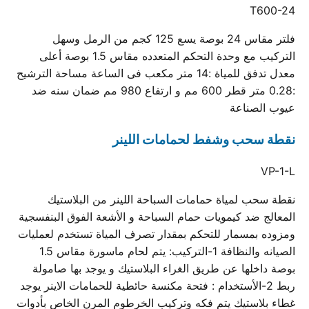
T600-24
فلتر مقاس 24 بوصة يسع 125 كجم من الرمل وسهل
التركيب مع وحدة التحكم المتعدده مقاس 1.5 بوصة أعلى
معدل تدفق للمياة :14 متر مكعب فى الساعة مساحة الترشيح
:0.28 متر قطر 600 مم و ارتفاع 980 مم ضمان سنه ضد
عيوب الصناعة
نقطة سحب وشفط لحمامات اللينر
VP-1-L
نقطة سحب لمياة حمامات السباحة اللينر من البلاستيك
المعالج ضد كيمويات حمام السباحة و الأشعة الفوق البنفسجية
ومزوده بمسمار للتحكم بمقدار تصرف المياة تستخدم لعمليات
الصيانه والنظافة 1-التركيب: يتم لحام ماسورة مقاس 1.5
بوصة داخلها عن طريق الغراء البلاستيك و يوجد بها صامولة
ربط 2-الأستخدام : فتحة مكنسة حائطية للحمامات الاينر يوجد
غطاء بلاستيك يتم فكه وتركيب الخرطوم المرن الخاص بأدوات