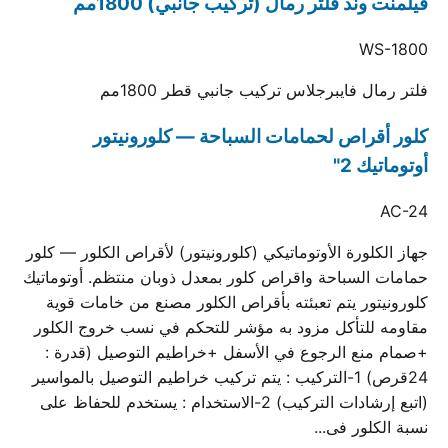
فيلمنت وند فلتر رمال (تركيب جانبي) 1800مم
WS-1800
فلتر رمال فايبرجلاس تركيب جانبي قطر 1800مم
كلور أقراص لحمامات السباحة — كلورونيتور
أوتوماتيك 2"
AC-24
جهاز الكلورة الأوتوماتيكي (كلورونيتور) لأقراص الكلور — كلور
حمامات السباحة واقراص كلور بمعدل ذوبان منتظم. أوتوماتيك
كلورونيتور يتم تعبئته بأقراص الكلور مصنع من خامات قوية
مقاومه للتأكل مزود به مؤشر للتحكم في نسب خروج الكلور
+صمام منع الرجوع في الأسفل +خراطيم التوصيل (قدرة :
24قرص) 1-التركيب : يتم تركيب خراطيم التوصيل بالمواسير
(اتبع إرشادات التركيب) 2-الاستخدام : يستخدم للحفاظ على
نسبة الكلور فى...