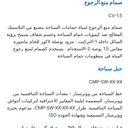
صمام منع الرجوع
CV-1.5
صمام منع الرجوع لمياة حمامات السباحة مصنع من البلاستيك
المعالج ضد كيمويات حمام السباحة وجسم شفاف يسمح برؤية
السائل داخلة 1-التركيب : مزود بوصلة لاكور للحام ماسورة
مقاس 1.5 بوصة 2-الاستخدام : يستخدم كصمام لمنع رجوع
المياه في منظومات حمام السباحة
حبل سباحة
CMP-SW-XX-XX
خط السباحة من ووترستار - معدات السباحة التنافسية من
ووترستار، المصممة لتلبية المعايير الاحترافية لتركيبات أحواض
السباحة التنافسية. طراز CMP-SW-XX-XX-XX، مدعوم بخبرة
ووترستار التصنيعية وشهادة الجودة ISO.