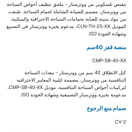
مقبض تلسكوبي من ووترستار - ملحق تنظيف أحواض السباحة
من ووترستار، مصمم للصيانة الشاملة لحمام السباحة. صُنعت
من مواد متينة للعناية بحمامات السباحة الاحترافية والسكنية.
الموديل CLN-TH-25-XX، مدعوم بخبرة ووترستار في التصنيع
وشهادة الجودة ISO.
منصة قفز 40سم
CMP-SB-40-XX
كتل الانطلاق 40 سم من ووترستار - معدات السباحة
التنافسية من ووترستار، مصممة لتلبية المعايير الاحترافية
لتركيبات أحواض السباحة التنافسية. موديل CMP-SB-40-XX،
مدعومة بخبرة ووترستار التصنيعية وشهادة الجودة ISO.
صمام منع الرجوع
CV-2