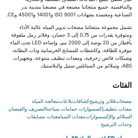
والتنافسية. جميع منتجاتنا مصنعة في مصنعنا بمدينة بدر
الصناعية ومعتمدة بشهادات ISO 9001 و14001 و45001 وCE.
تشمل مجموعة منتجاتنا مضخات تدوير المياه عالية الأداء
ومتوفرة بقدرات من 0.75 إلى 3 حصان، وفلاتر رمل ملفوفة
بأقطار من 20 بوصة إلى 2000 مم، وإضاءة LED تحت الماء
موفرة للطاقة، وكاشطات للمسابح الخرسانية وذات البطانة،
وشبكات فائض زخرفية، ومعدات تنظيف متنوعة، وتجهيزات
ABS، وسلالم من الستانلس ستيل والبلاستيك.
الفئات
مضخات
فلاتر وترشيح
كشافات
بلاعات
معالجة المياه
معدات تنظيف
إكسسوارات حمامات سباحة
التصريف والفيضان
السلالم والإكسسوارات
معدات السبا
معدات مسابقات
وحدات الترشيح