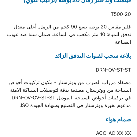
فيلمنت وند فلتر رمال 20 بوصة (تركيب علوي)
T500-20
فلتر مقاس 20 بوصة يسع 90 كجم من الرمل. أعلى معدل
تدفق للمياة: 10 متر مكعب فى الساعة. ضمان سنة ضد عيوب
الصناعة
بلاعة سحب لقنوات التدفق الزائد
DRN-OV-ST-ST
مصفاة مزراب الصرف من ووترستار - مكون تركيبات أحواض
السباحة من ووترستار، مصنعة بدقة لتوصيلات السباكة الآمنة
في تركيبات أحواض السباحة. الموديل DRN-OV-OV-ST-ST،
مدعوم بخبرة ووترستار في التصنيع وشهادة الجودة ISO.
صمام هواء
ACC-AC-XX-XX