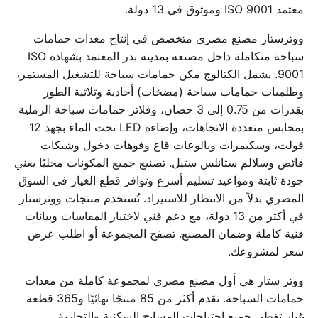
معتمد ISO 9001 وموثوق في 13 دولة.
ووترستار مصنع مصري متخصص في إنتاج معدات حمامات
سباحة متكاملة داخل مصنعه بمدينة بدر المعتمد بشهادة ISO
9001. يشمل الكتالوج مكن حمامات سباحة للتشغيل المستمر،
وطلمبات حمامات سباحة (مضخات) أحادية وثلاثية الطور
بقدرات من 0.75 إلى 3 حصان، وفلاتر حمامات سباحة الرملية
بمحابس متعددة الاتجاهات، وإضاءة LED تحت الماء بجهد 12
فولت، وسكيمرات وبالوعات قاع وفوهات دخول وشبكات
فائض وسلالم ستانلس ستيل. تصنيع جميع المكونات محليًا يعني
جودة ثابتة ومواعيد تسليم أسرع وتوافر قطع الغيار في السوق
المصري بدلاً من الانتظار للاستيراد. تُستخدم منتجات ووترستار
في أكثر من 13 دولة، مع دعم فني لاختيار المقاسات وبيانات
فنية كاملة وضمان المصنع. تصفح المجموعة أو اطلب عرض
سعر لمشروعك.
ووتر ستار هي أول مصنع مصري لمجموعة كاملة من معدات
حمامات السباحة. نقدم أكثر من 85 منتجًا نهائيًا و365 قطعة
غيار تغطي جميع احتياجات المسابح السكنية والتجارية