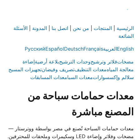
الرئيسية
|
المنتجات
|
من نحن
|
اتصل بنا
|
المدونة
|
الأسئلة
الشائعة
English
العربية
Français
Deutsch
Español
Русский
مضخات
فلاتر وترشيح
وحدات الترشيح
بلاعة أرضية
إضاءة
معالجة المياه
معدات التنظيف
تصريف وفيضان
تجهيزات المسبح
سلالم وإكسسوارات
معدات السبا
معدات المسابقات
معدات حمامات سباحة من
المصنع مباشرة
معدات حمامات السباحة تُصنع في مصر بواسطة ووترستار —
مضخات وفلاتر وإضاءة LED وسكيمرات وملحقات للمحترفين.