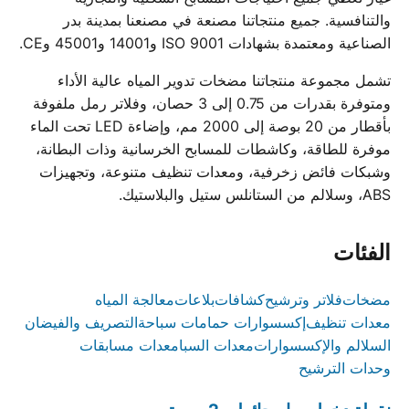
والتنافسية. جميع منتجاتنا مصنعة في مصنعنا بمدينة بدر
الصناعية ومعتمدة بشهادات ISO 9001 و14001 و45001 وCE.
تشمل مجموعة منتجاتنا مضخات تدوير المياه عالية الأداء
ومتوفرة بقدرات من 0.75 إلى 3 حصان، وفلاتر رمل ملفوفة
بأقطار من 20 بوصة إلى 2000 مم، وإضاءة LED تحت الماء
موفرة للطاقة، وكاشطات للمسابح الخرسانية وذات البطانة،
وشبكات فائض زخرفية، ومعدات تنظيف متنوعة، وتجهيزات
ABS، وسلالم من الستانلس ستيل والبلاستيك.
الفئات
مضخات
فلاتر وترشيح
كشافات
بلاعات
معالجة المياه
معدات تنظيف
إكسسوارات حمامات سباحة
التصريف والفيضان
السلالم والإكسسوارات
معدات السبا
معدات مسابقات
وحدات الترشيح