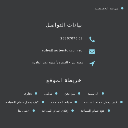
سياسة الخصوصية
بيانات التواصل
02 23507070
sales@waterstar.com.eg
مدينة بدر - القاهرة \ مدينة نصر القاهرة
خريطة الموقع
الرئيسية
من نحن
سكني
تجاري
كيف يعمل حمام السباحة
صيانة الحمامات
كيف يعمل حمام السباحة
فتح حمام السباحة
إغلاق حمام السباحة
اتصل بنا