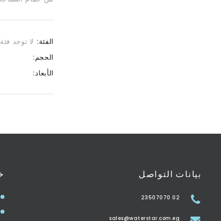
الفئة:
لا توجد فئة
الحجم:
الأبعاد:
بيانات التواصل
خ
02 23507070
sales@waterstar.com.eg