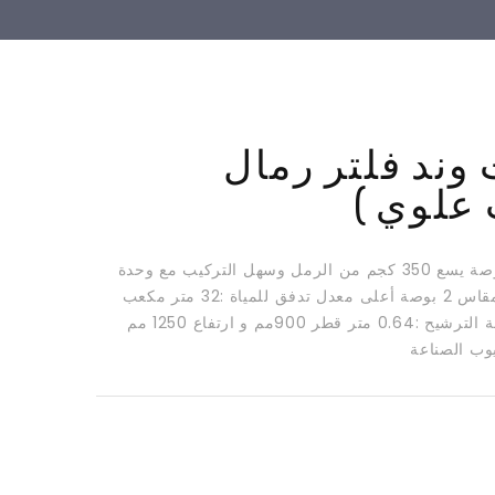
وند فلتر رمال
 علوي )
فلتر مقاس 36 بوصة يسع 350 كجم من الرمل وسهل التركيب مع وحدة
التحكم المتعدده مقاس 2 بوصة أعلى معدل تدفق للمياة :32 متر مكعب
فى الساعة مساحة الترشيح :0.64 متر قطر 900مم و ارتفاع 1250 مم
ب الصناعة