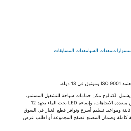
سسوارات
معدات السبا
معدات المسابقات
رستار مصنع مصري متخصص في إنتاج معدات حمامات سباحة متكاملة داخل مصنعه بمدينة بدر المعتمد بشهادة ISO 9001. يشمل الكتالوج مكن حمامات سباحة للتشغيل المستمر،
وطلمبات حمامات سباحة (مضخات) أحادية وثلاثية الطور بقدرات من 0.75 إلى 3 حصان، وفلاتر حمامات سباحة الرملية بمحابس متعددة الاتجاهات، وإضاءة LED تحت الماء بجهد 12
بتة ومواعيد تسليم أسرع وتوافر قطع الغيار في السوق
ة، مع دعم فني لاختيار المقاسات وبيانات فنية كاملة وضمان المصنع. تصفح المجموعة أو اطلب عرض