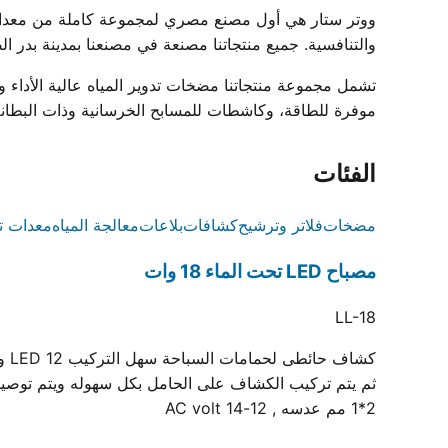
والتنافسية. جميع منتجاتنا مصنعة في مصنعنا بمدينة بدر الصناعية ومعتمدة بشه
موفرة للطاقة، وكاشطات للمسابح الخرسانية وذات البطانة، وشبكات فائض زخرف
الفئات
مضخات
فلاتر وترشيح
كشافات
بلاعات
معالجة المياه
معدات ت
مصباح LED تحت الماء 18 وات
LL-18
2*1 مم عدسه , 12-14 AC volt