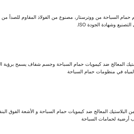
P من ووترستار - مكون سلم حمام السباحة من ووترستار، مصنوع من الفولاذ المقاوم 