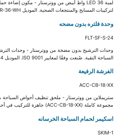
لتركيبات المسابح والمنتجعات الصحية. الموديل LIT-SR-36-WH، مدعوم بخبرة ووترستار في التصنيع وشهادة الجودة ISO.
وحدة فلتره بدون مضحه
FLT-SF-S-24
وحدات الترشيح بدون مضخة من ووترستار - وحدات الترشيح
السباحة النقية. صُنعت وفقًا لمعايير ISO 9001. الموديل FLT-SF-S-24، مدعوم بخبرة تصنيع Waterstar وشهادة الجودة ISO.
الفرشة الرفيعة
ACC-CB-18-XX
ستريملاين من ووترستار - ملحق تنظيف أحواض السباحة من و
مجموعة كاملة (ACC-CB-18-XX) جاهزة للتركيب في أحواض السباحة السكنية والتجارية.
اسكيمر لحمام السباحة الخرسانه
SKIM-1