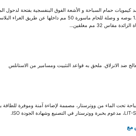
صرف سفليين وصلة لتركيب ماسورة برأس سن قلاوظ 1.5 بوصه و وصلة لل
لج ضد الانزلاق. ملحق به قواعد التثبيت ومسامير من الاستانلس
 مع