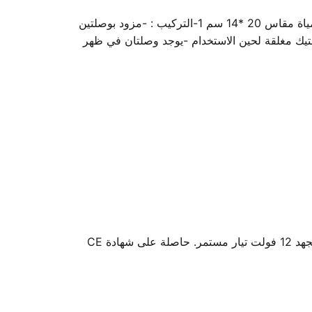
اسكيمر لحمامات الخرسانة مصنع من البلاستيك المعالج ضد كيمويات حمام السباحة و الأشعة الفوق البنفسجية بفتحة لدحول المياة مقاس 20 *14 سم 1-التركيب : -مزود بوصلتين
حام ماسورة 50 مم داخلها عن طريق الغراء البلاستيك مغلقة لحين الاستخدام -يوجد وصلتان في ظهر
لمبة ليد (24 واط) من ووترستار - مكون إضاءة حمام السباحة تحت الماء من ووترستار، مصممة لإضاءة آمنة وموفرة للطاقة بجهد 12 فولت تيار مستمر. حاصلة على شهادة CE