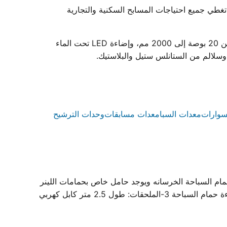
وعة كاملة من معدات حمامات السباحة. نقدم أكثر من 85 منتجًا نهائيًا و365 قطعة غيار تغطي جميع احتياجات المسابح السكنية والتجارية
تشمل مجموعة منتجاتنا مضخات تدوير المياه عالية الأداء ومتوفرة بقدرات من 0.75 إلى 3 حصان، وفلاتر رمل ملفوفة بأقطار من 20 بوصة إلى 2000 مم، وإضاءة LED تحت الماء
سوارات
معدات السبا
معدات مسابقات
وحدات الترشيح
IP.68 -التركيب : يتم تثبيت الحامل في حائط حمام السباحة الخرسانه ويوجد حامل خاص بحمامات اللينر
ثم يتم تركيب الكشاف على الحامل بكل سهوله ويتم توصيل الكهرباء بتغذية 12-14 فولت تيار متردد 2-الاستخدام: يستخدم لاضاءة حمام السباحة 3-الملحقات: طول 2.5 متر كابل كهربي