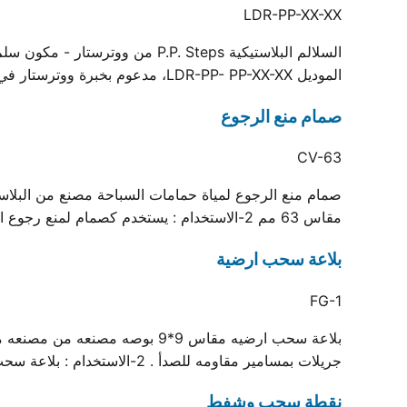
LDR-PP-XX-XX
السلالم البلاستيكية .P. Steps
الموديل LDR-PP- PP-XX-XX، مدعوم بخبرة ووترستار في التصنيع وشهادة الجودة ISO.
صمام منع الرجوع
CV-63
مقاس 63 مم 2-الاستخدام : يستخدم كصمام لمنع رجوع المياه في منظومات حمام السباحة
بلاعة سحب ارضية
FG-1
جريلات بمسامير مقاومه للصدأ . 2-الاستخدام : بلاعة سحب أرضية لحمامات السباحة
نقطة سحب وشفط