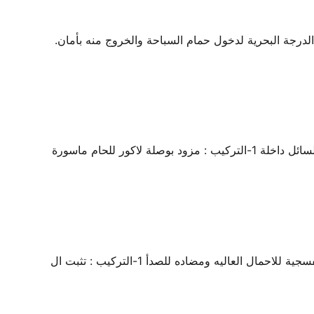
للصدأ من الدرجة البحرية لدخول حمام السباحة والخروج منه بأمان.
صمام منع الرجوع لمياة حمامات السباحة مصنع من البلاستيك المعالج ضد كيمويات حمام السباحة وجسم شفاف يسمح برؤية السائل داخلة 1-التركيب : مزود بوصلة لاكور للحام ماسورة
بلاعة سحب ارضيه مقاس 9*9 بوصه مصنعه من مصنعه من البلاستيك المعالج ضد كيمويات حمام السباحة و الأشعة الفوق البنفسجية للاحمال العاليه ومضاده للصدأ 1-التركيب : تثبت ال