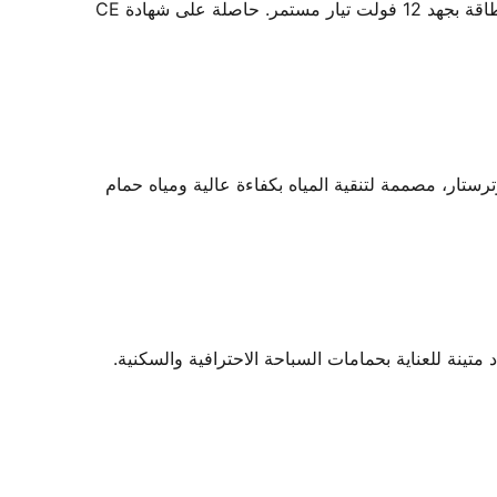
لمبة LED 36 واط أبيض من ووترستار - مكون إضاءة حمام السباحة تحت الماء من ووترستار، مصممة لإضاءة آمنة وموفرة للطاقة بجهد 12 فولت تيار مستمر. حاصلة على شهادة CE
ار، مصممة لتنقية المياه بكفاءة عالية ومياه حمام
نة للعناية بحمامات السباحة الاحترافية والسكنية.