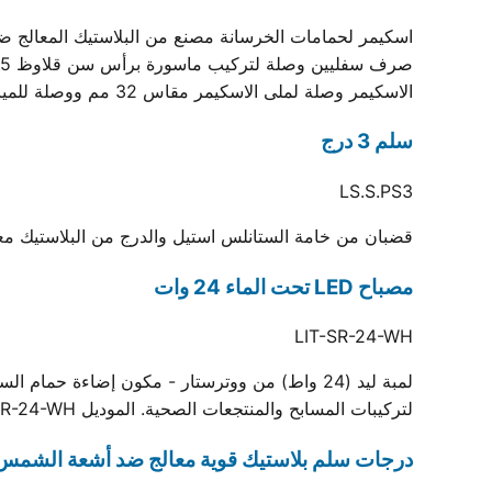
الاسكيمر وصلة لملى الاسكيمر مقاس 32 مم ووصلة للمياة الزائدة مقاس 32 مم مغلقين...
سلم 3 درج
LS.S.PS3
قضبان من خامة الستانلس استيل والدرج من البلاستيك معا
مصباح LED تحت الماء 24 وات
LIT-SR-24-WH
لتركيبات المسابح والمنتجعات الصحية. الموديل LIT-SR-24-WH، مدعوم بخبرة ووترستار في التصنيع وشهادة الجودة ISO.
درجات سلم بلاستيك قوية معالج ضد أشعة الشمس