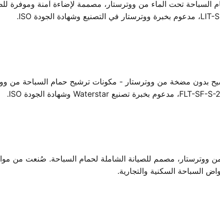
 بدون مضخة من ووترستار - مكونات ترشيح حمام السباحة من ووترست
وترستار، مصمم للصيانة الشاملة لحمام السباحة. صُنعت من مواد متي