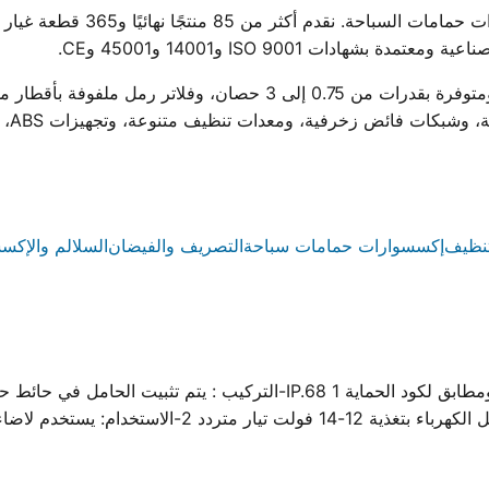
ووتر ستار هي أول مصنع مصري لمجم
ادات ISO 9001 و14001 و45001 وCE.
ية، ومعدات تنظيف متنوعة، وتجهيزات ABS، وسلالم من الستانلس ستيل والبلاستيك.
نظيف
إكسسوارات حمامات سباحة
التصريف والفيضان
السلالم والإكس
كشاف حائطى لحمامات السباحة سهل التركيب 12 LED ومطابق لكود الحماية 1