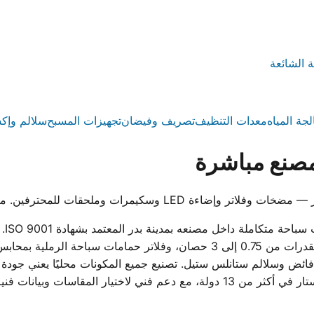
ة الشائعة
لجة المياه
معدات التنظيف
تصريف وفيضان
تجهيزات المسبح
سلالم وإك
صنع مباشرة
 للمحترفين. معتمد ISO 9001 وموثوق في 13 دولة.
ووت
 وسلالم ستانلس ستيل. تصنيع جميع المكونات محليًا يعني جودة ثا
المصري بدلاً من الانتظار للاستيراد. تُستخدم منتجات ووترستار في أكثر من 13 دول