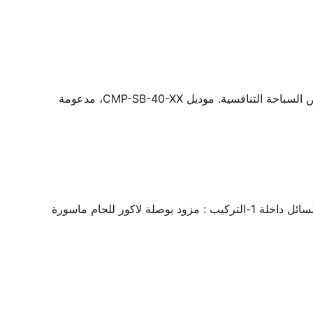
كتل الانطلاق 40 سم من ووترستار - معدات السباحة التنافسية من ووترستار، مصممة لتلبية المعايير الاحترافية لتركيبات أحواض السباحة التنافسية. موديل CMP-SB-40-XX، مدعومة
صمام منع الرجوع لمياة حمامات السباحة مصنع من البلاستيك المعالج ضد كيمويات حمام السباحة وجسم شفاف يسمح برؤية السائل داخلة 1-التركيب : مزود بوصلة لاكور للحام ماسورة