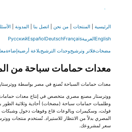
الرئيسية
|
المنتجات
|
من نحن
|
اتصل بنا
|
المدونة
|
الأسئل
English
العربية
Français
Deutsch
Español
Русский
مضخات
فلاتر وترشيح
وحدات الترشيح
بلاعة أرضية
إضاءة
معا
معدات حمامات سباحة من الم
معدات حمامات السباحة تُصنع في مصر بواسطة ووترستار — مضخات وفلاتر وإضاءة LED وسكيمرات وملحقات
فولت، وسكيمرات وبالوعات قاع وفوهات دخول وشبكات فائض
سعر لمشروعك.