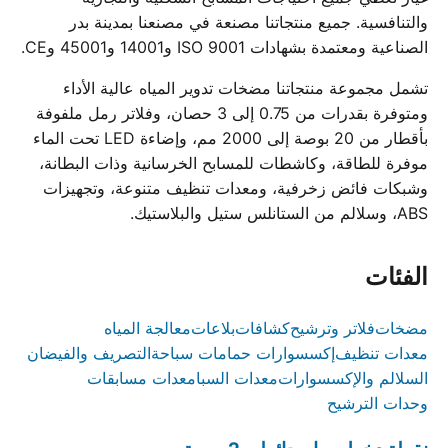
والتنافسية. جميع منتجاتنا مصنعة في مصنعنا بمدينة بدر
الصناعية ومعتمدة بشهادات ISO 9001 و14001 و45001 وCE.
تشمل مجموعة منتجاتنا مضخات تدوير المياه عالية الأداء
ومتوفرة بقدرات من 0.75 إلى 3 حصان، وفلاتر رمل ملفوفة
بأقطار من 20 بوصة إلى 2000 مم، وإضاءة LED تحت الماء
موفرة للطاقة، وكاشطات للمسابح الخرسانية وذات البطانة،
وشبكات فائض زخرفية، ومعدات تنظيف متنوعة، وتجهيزات
ABS، وسلالم من الستانلس ستيل والبلاستيك.
الفئات
مضخات
فلاتر وترشيح
كشافات
بلاعات
معالجة المياه
معدات تنظيف
إكسسوارات حمامات سباحة
التصريف والفيضان
السلالم والإكسسوارات
معدات السبا
معدات مسابقات
وحدات الترشيح