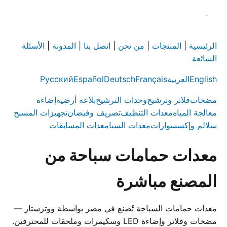
الرئيسية
|
المنتجات
|
من نحن
|
اتصل بنا
|
المدونة
|
الأسئلة
الشائعة
English
العربية
Français
Deutsch
Español
Русский
مضخات
فلاتر وترشيح
وحدات الترشيح
بلاعة أرضية
إضاءة
معالجة المياه
معدات التنظيف
تصريف وفيضان
تجهيزات المسبح
سلالم وإكسسوارات
معدات السبا
معدات المسابقات
معدات حمامات سباحة من
المصنع مباشرة
معدات حمامات السباحة تُصنع في مصر بواسطة ووترستار —
مضخات وفلاتر وإضاءة LED وسكيمرات وملحقات للمحترفين.