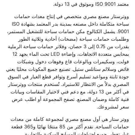
معتمد ISO 9001 وموثوق في 13 دولة.
ووترستار مصنع مصري متخصص في إنتاج معدات حمامات
سباحة متكاملة داخل مصنعه بمدينة بدر المعتمد بشهادة ISO
9001. يشمل الكتالوج مكن حمامات سباحة للتشغيل المستمر،
وطلمبات حمامات سباحة (مضخات) أحادية وثلاثية الطور
بقدرات من 0.75 إلى 3 حصان، وفلاتر حمامات سباحة الرملية
بمحابس متعددة الاتجاهات، وإضاءة LED تحت الماء بجهد 12
فولت، وسكيمرات وبالوعات قاع وفوهات دخول وشبكات
فائض وسلالم ستانلس ستيل. تصنيع جميع المكونات محليًا يعني
جودة ثابتة ومواعيد تسليم أسرع وتوافر قطع الغيار في السوق
المصري بدلاً من الانتظار للاستيراد. تُستخدم منتجات ووترستار
في أكثر من 13 دولة، مع دعم فني لاختيار المقاسات وبيانات
فنية كاملة وضمان المصنع. تصفح المجموعة أو اطلب عرض
سعر لمشروعك.
ووتر ستار هي أول مصنع مصري لمجموعة كاملة من معدات
حمامات السباحة. نقدم أكثر من 85 منتجًا نهائيًا و365 قطعة
غيار تغطي جميع احتياجات المسابح السكنية والتجارية