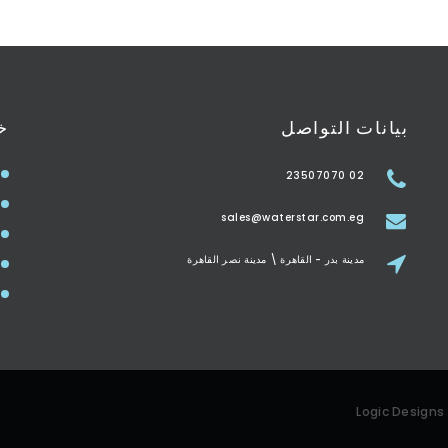
بيانات التواصل
خ
02 23507070
sales@waterstar.com.eg
مدينة بدر - القاهرة \ مدينة نصر القاهرة
Logic Designs