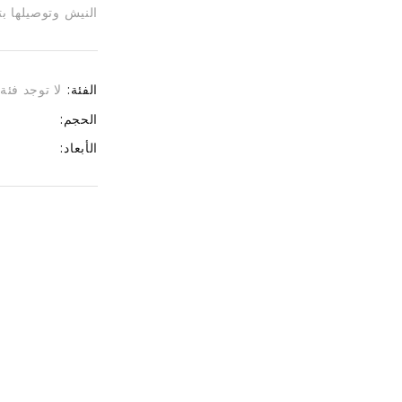
النيش وتوصيلها بتغذية 12-14 فولت 
الفئة:
لا توجد فئة
الحجم:
الأبعاد: