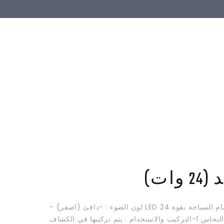
وات)
لمبة لكشافات حمام السباحة بقوة 24 LED لون الضوء : -دافئ (اصفر) -
ابيض وصلات من النحاس 1-التركيب والاستخدام : يتم تركيبها في الكشاف