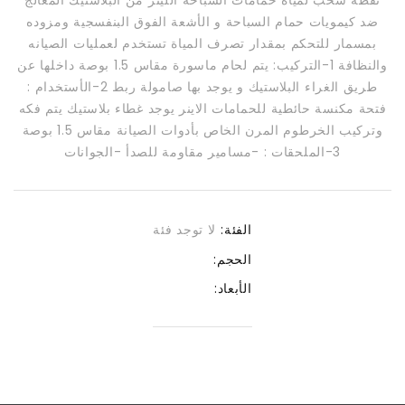
نقطة سحب لمياة حمامات السباحة اللينر من البلاستيك المعالج
ضد كيمويات حمام السباحة و الأشعة الفوق البنفسجية ومزوده
بمسمار للتحكم بمقدار تصرف المياة تستخدم لعمليات الصيانه
والنظافة 1-التركيب: يتم لحام ماسورة مقاس 1.5 بوصة داخلها عن
طريق الغراء البلاستيك و يوجد بها صامولة ربط 2-الأستخدام :
فتحة مكنسة حائطية للحمامات الاينر يوجد غطاء بلاستيك يتم فكه
وتركيب الخرطوم المرن الخاص بأدوات الصيانة مقاس 1.5 بوصة
3-الملحقات : -مسامير مقاومة للصدأ -الجوانات
الفئة:
لا توجد فئة
الحجم:
الأبعاد: