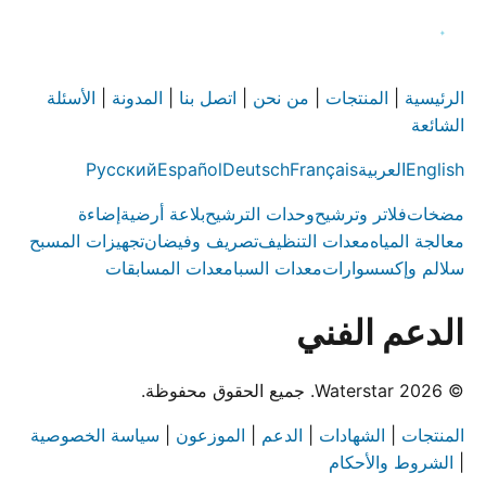
الرئيسية
|
المنتجات
|
من نحن
|
اتصل بنا
|
المدونة
|
الأسئلة
الشائعة
English
العربية
Français
Deutsch
Español
Русский
مضخات
فلاتر وترشيح
وحدات الترشيح
بلاعة أرضية
إضاءة
معالجة المياه
معدات التنظيف
تصريف وفيضان
تجهيزات المسبح
سلالم وإكسسوارات
معدات السبا
معدات المسابقات
الدعم الفني
© 2026 Waterstar. جميع الحقوق محفوظة.
المنتجات
|
الشهادات
|
الدعم
|
الموزعون
|
سياسة الخصوصية
|
الشروط والأحكام