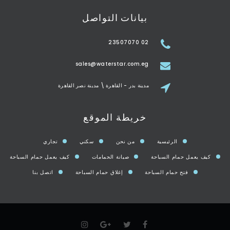
بيانات التواصل
02 23507070
sales@waterstar.com.eg
مدينة بدر - القاهرة \ مدينة نصر القاهرة
خريطة الموقع
الرئيسية
من نحن
سكني
تجاري
كيف يعمل حمام السباحة
صيانة الحمامات
كيف يعمل حمام السباحة
فتح حمام السباحة
إغلاق حمام السباحة
اتصل بنا