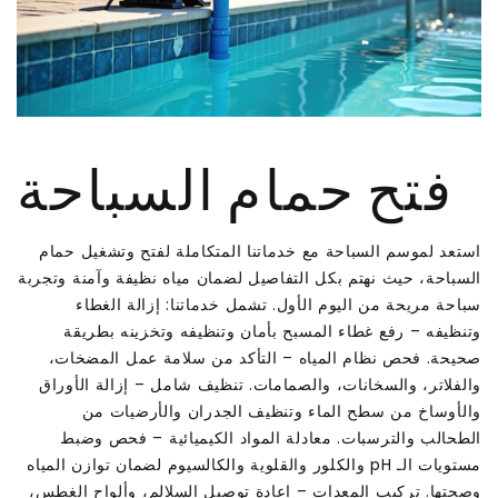
فتح حمام السباحة
استعد لموسم السباحة مع خدماتنا المتكاملة لفتح وتشغيل حمام
السباحة، حيث نهتم بكل التفاصيل لضمان مياه نظيفة وآمنة وتجربة
سباحة مريحة من اليوم الأول. تشمل خدماتنا: إزالة الغطاء
وتنظيفه – رفع غطاء المسبح بأمان وتنظيفه وتخزينه بطريقة
صحيحة. فحص نظام المياه – التأكد من سلامة عمل المضخات،
والفلاتر، والسخانات، والصمامات. تنظيف شامل – إزالة الأوراق
والأوساخ من سطح الماء وتنظيف الجدران والأرضيات من
الطحالب والترسبات. معادلة المواد الكيميائية – فحص وضبط
مستويات الـ pH والكلور والقلوية والكالسيوم لضمان توازن المياه
وصحتها. تركيب المعدات – إعادة توصيل السلالم، وألواح الغطس،